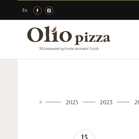
en
Маленький куточок великої Італії
2025
2023
2
15