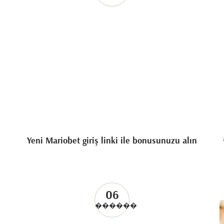
Yeni Mariobet giriş linki ile bonusunuzu alın
06
������