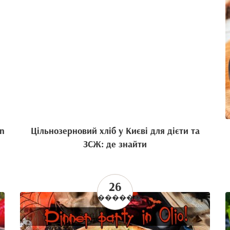
in
Цільнозерновий хліб у Києві для дієти та
ЗСЖ: де знайти
26
������