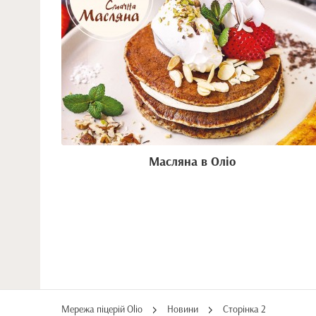
Масляна в Оліо
Мережа піцерій Olio
Новини
Сторінка 2